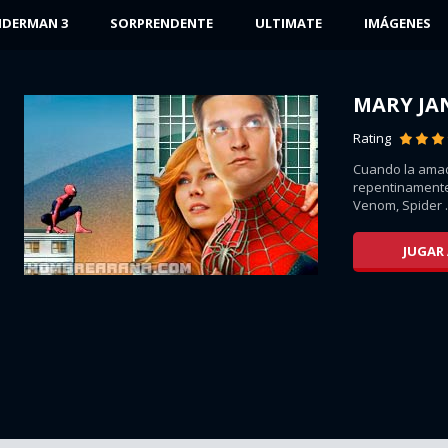
IDERMAN 3
SORPRENDENTE
ULTIMATE
IMÁGENES
MARY JA
Rating
Cuando la ama
los
repentinament
...
Venom, Spider .
JUGAR