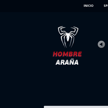
INICIO
SP
MONSTRUOS
Rating
Vistas 49K
El portal Inter-galaxia se abre en uno de 
laboratorios subterráneos en Manhattan,
JUGAR AHORA