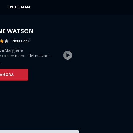
SPIDERMAN
NE WATSON
Vistas 44K
da Mary Jane
e cae en manos del malvado
..
 AHORA