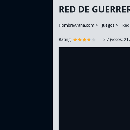
RED DE GUERRE
HombreArana.com
Juegos
Red
Rating
3.7
(votos:
21