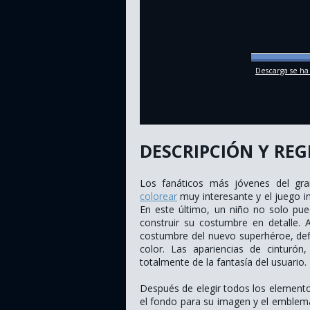
Descarga se ha
DESCRIPCIÓN Y REG
Los fanáticos más jóvenes del gr
colorear
muy interesante y el juego i
En este último, un niño no solo pu
construir su costumbre en detalle.
costumbre del nuevo superhéroe, defin
color. Las apariencias de cinturón
totalmente de la fantasía del usuario.
Después de elegir todos los elemento
el fondo para su imagen y el emblema