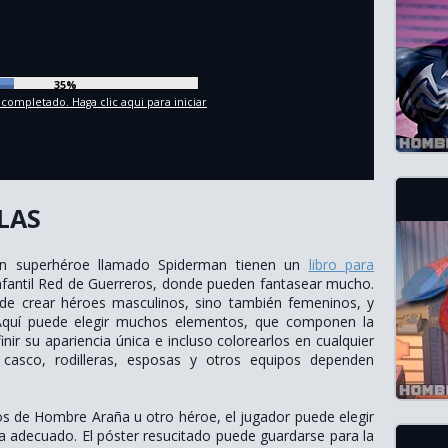
38%
 completado. Haga clic aqui para iniciar
LAS
an superhéroe llamado Spiderman tienen un
libro para
nfantil Red de Guerreros, donde pueden fantasear mucho.
ede crear héroes masculinos, sino también femeninos, y
 Aquí puede elegir muchos elementos, que componen la
ir su apariencia única e incluso colorearlos en cualquier
, casco, rodilleras, esposas y otros equipos dependen
s de Hombre Araña u otro héroe, el jugador puede elegir
 adecuado. El póster resucitado puede guardarse para la