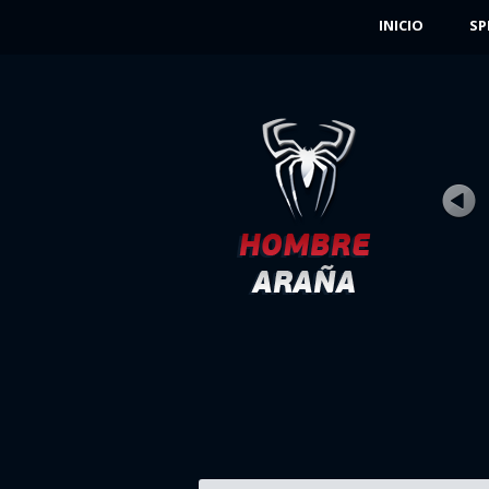
INICIO
SP
SPIDERMAN 3D
Rating
Vistas 79K
En el juego Spiderman 3D, tendrás la
oportunidad de ver la ciudad desde arriba
JUGAR AHORA