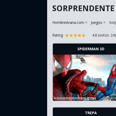
SORPRENDENTE
HombreArana.com
Juegos
Sor
Rating
4.8
(votos:
24
)
SPIDERMAN 3D
TREPA