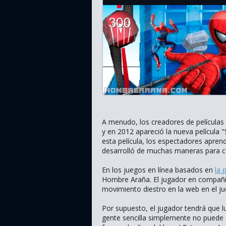
A menudo, los creadores de películas 
y en 2012 apareció la nueva película "
esta película, los espectadores apre
desarrolló de muchas maneras para co
En los juegos en línea basados en
la 
Hombre Araña. El jugador en compañ
movimiento diestro en la web en el j
Por supuesto, el jugador tendrá que l
gente sencilla simplemente no puede 