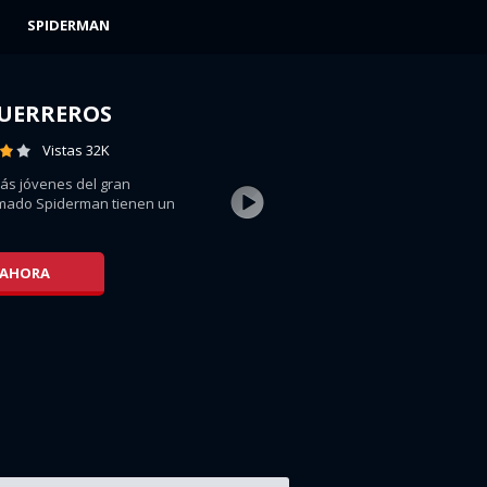
SPIDERMAN
GUERREROS
Vistas 32K
ás jóvenes del gran
mado Spiderman tienen un
 AHORA