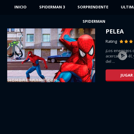
INICIO
SPIDERMAN 3
SORPRENDENTE
ULTIM
SPIDERMAN
PELEA
Rating
¡Los enemigos 
e
acercaron a él,
....
del ...
JUGAR