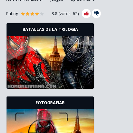
Rating
3.8
(votos:
62
)
BATALLAS DE LA TRILOGIA
FOTOGRAFIAR