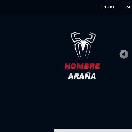
INICIO
SP
HOMBRE ARANA 1
Rating
Vistas 42K
Hombre Araña tendrá un largo ascenso a
cima del edificio más alto de la ciudad,...
JUGAR AHORA