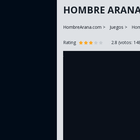
HOMBRE ARANA
HombreArana.com
Juegos
Hom
Rating
2.8
(votos:
14