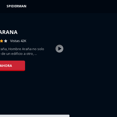
SPIDERMAN
LARANA
Vistas 42K
raña, Hombre Araña no solo
 un edificio a otro, ...
 AHORA