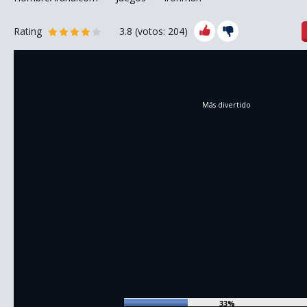
Rating
3.8
(votos:
204
)
Más divertido
36%