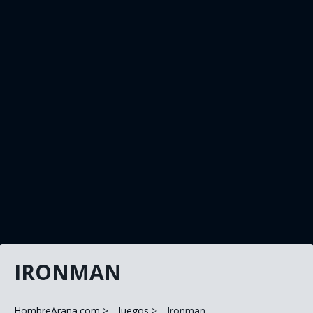
IRONMAN
HombreArana.com
Juegos
Ironman