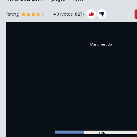
Rating
4.0
(votos:
827
)
Más divertido
36%