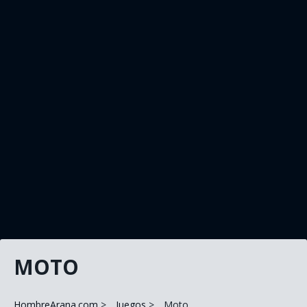
MOTO
HombreArana.com
Juegos
Moto