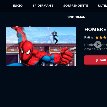
INICIO
SPIDERMAN 3
SORPRENDENTE
ULTI
SPIDERMAN
HOMBRE 
Rating
e
Hombre Araña t
....
cima del edifici
JUGAR