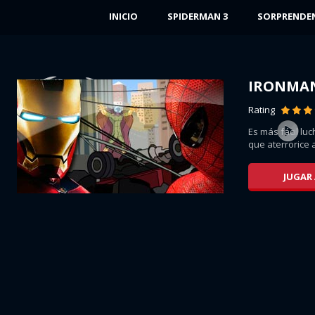
INICIO
SPIDERMAN 3
SORPRENDE
IRONMA
Rating
e,
Es más fácil luc
que aterrorice a
JUGAR