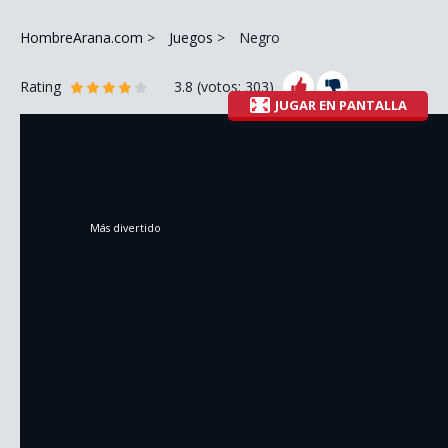
HombreArana.com
Juegos
Negro
Rating
3.8
(votos:
303
)
JUGAR EN PANTALLA
Más divertido